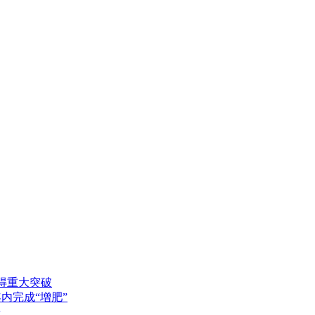
得重大突破
年内完成“增肥”
送