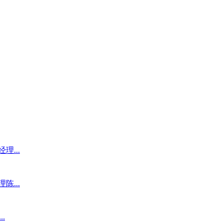
...
...
.