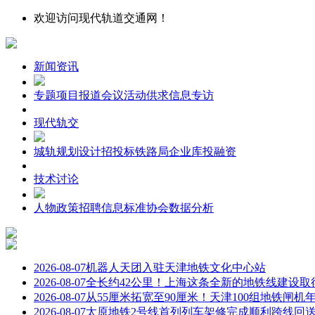
欢迎访问现代轨道交通网！
新闻资讯
专题
项目报道
会议
活动
供求信息
专访
现代轨交
城轨
规划设计
招投标
铁路局
企业库
投融资
技术讨论
人物
政策
招聘信息
标准
协会
数据分析
2026-08-07
机器人天团入驻天津地铁文化中心站
2026-08-07
全长约42公里！上海这条全新的地铁线建设取
2026-08-07
从55厘米拓宽至90厘米！天津100组地铁闸机
2026-08-07
太原地铁2号线首列列车架修完成顺利跨线回