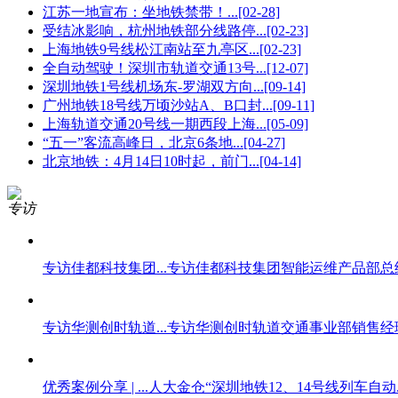
江苏一地宣布：坐地铁禁带！...
[02-28]
受结冰影响，杭州地铁部分线路停...
[02-23]
上海地铁9号线松江南站至九亭区...
[02-23]
全自动驾驶！深圳市轨道交通13号...
[12-07]
深圳地铁1号线机场东-罗湖双方向...
[09-14]
广州地铁18号线万顷沙站A、B口封...
[09-11]
上海轨道交通20号线一期西段上海...
[05-09]
“五一”客流高峰日，北京6条地...
[04-27]
北京地铁：4月14日10时起，前门...
[04-14]
专访
专访佳都科技集团...
专访佳都科技集团智能运维产品部总经理
专访华测创时轨道...
专访华测创时轨道交通事业部销售经理陈
优秀案例分享 | ...
人大金仓“深圳地铁12、14号线列车自动..