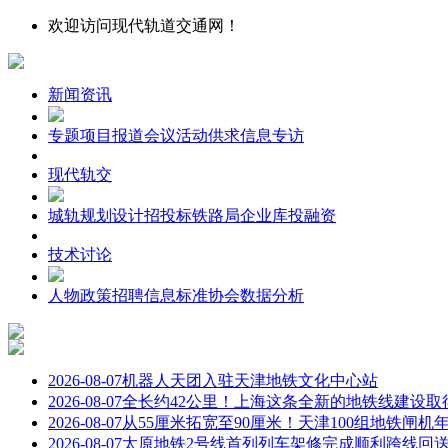
欢迎访问现代轨道交通网！
新闻资讯
专题
项目报道
会议
活动
供求信息
专访
现代轨交
城轨
规划设计
招投标
铁路局
企业库
投融资
技术讨论
人物
政策
招聘信息
标准
协会
数据分析
2026-08-07
机器人天团入驻天津地铁文化中心站
2026-08-07
全长约42公里！上海这条全新的地铁线建设取
2026-08-07
从55厘米拓宽至90厘米！天津100组地铁闸机
2026-08-07
太原地铁2号线首列列车架修完成顺利跨线回