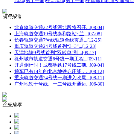
2024(第十一届)中...
2024(第十一届)中国城市轨道交通高质量
项目报道
北京轨道交通22号线河北段将召开...
[08-04]
上海轨道交通19号线泰和路站~兰...
[07-08]
长春轨道交通7号线轨道全线贯通...
[12-25]
重庆轨道交通24号线首列“3+3”...
[12-23]
天津地铁9号线首列“双转单”列...
[09-17]
徐州城市轨道交通6号线一期工程...
[09-11]
开通倒计时！成都地铁17号线二期...
[09-04]
通车已有14年的北京地铁亦庄线，...
[08-12]
重庆轨道交通24号线一期进入收尾...
[08-11]
广州地铁十号线、十二号线开通运...
[06-30]
企业推荐