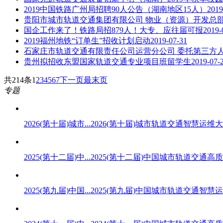
2019中国铁路广州局招聘90人公告（湖南地区15人）
2019
贵阳市城市轨道交通集团有限公司 物业（资源）开发总部2
国企工作来了！铁路局招879人！大专、应往届可报
2019-
2019福州地铁“订单生”招收计划启动
2019-07-31
石家庄市轨道交通有限责任公司运营分公司 委托第三方
贵州拟招收东盟国家轨道交通专业项目班留学生
2019-07-
共214条
1
2
3
4
5
6
7
下一页
最末页
专题
2026(第十届)城市...
2026(第十届)城市轨道交通智慧运维大会
2025(第十二届)中...
2025(第十二届)中国城市轨道交通高质量
2025(第九届)中国...
2025(第九届)中国城市轨道交通智慧运维