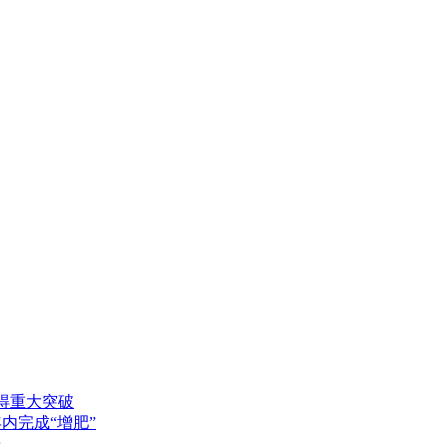
得重大突破
年内完成“增肥”
送